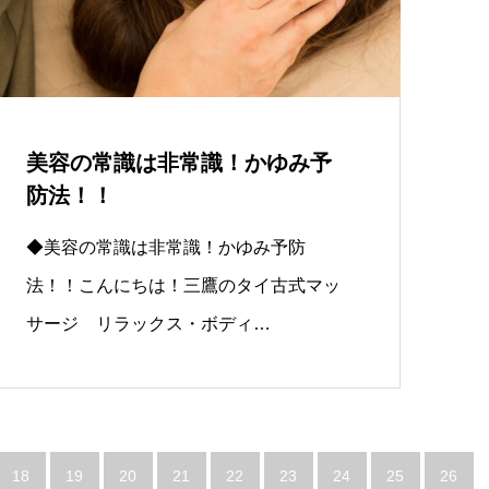
美容の常識は非常識！かゆみ予
防法！！
◆美容の常識は非常識！かゆみ予防
法！！こんにちは！三鷹のタイ古式マッ
サージ リラックス・ボディ…
18
19
20
21
22
23
24
25
26