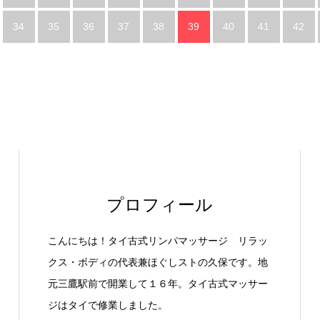
34
35
36
37
38
39
40
41
42
プロフィール
こんにちは！タイ古式リンパマッサージ リラッ
クス・ボディの代表兼ほぐしストの久保です。地
元三鷹駅前で開業して１６年。タイ古式マッサー
ジはタイで修業しました。