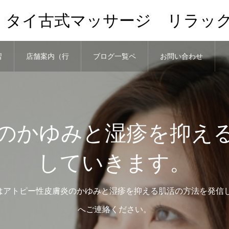
、タイ古式マッサージ リラッ
習
店舗案内（行
ブログ一覧ペ
お問い合わせ
き方）と予約
ージ
のかゆみと湿疹を抑え
していきます。
トピー性皮膚炎のかゆみと湿疹を抑える肌活の方法を発信していき
へご連絡ください。