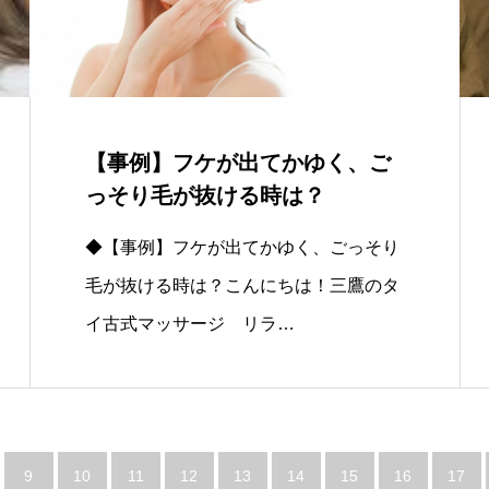
【事例】フケが出てかゆく、ご
っそり毛が抜ける時は？
◆【事例】フケが出てかゆく、ごっそり
毛が抜ける時は？こんにちは！三鷹のタ
イ古式マッサージ リラ…
9
10
11
12
13
14
15
16
17