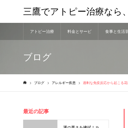
三鷹でアトピー治療なら
アトピー治療
料金とサービ
食事と生活
法
ス
慣
ブログ
ブログ
アレルギー疾患
過剰な免疫反応から起こる花
ホーム
最近の記事
運の悪さを拂拭！カ