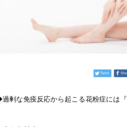
Tweet
Sha
◆過剰な免疫反応から起こる花粉症には