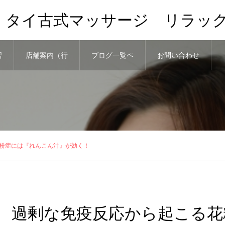
、タイ古式マッサージ リラッ
習
店舗案内（行
ブログ一覧ペ
お問い合わせ
き方）と予約
ージ
粉症には『れんこん汁』が効く！
過剰な免疫反応から起こる花