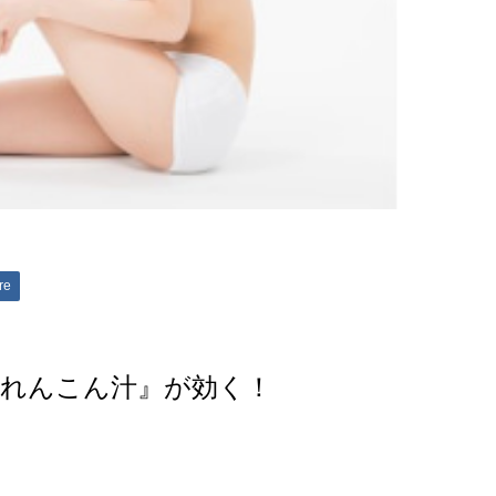
re
『れんこん汁』が効く！