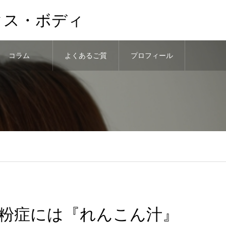
クス・ボディ
コラム
よくあるご質
プロフィール
問
粉症には『れんこん汁』