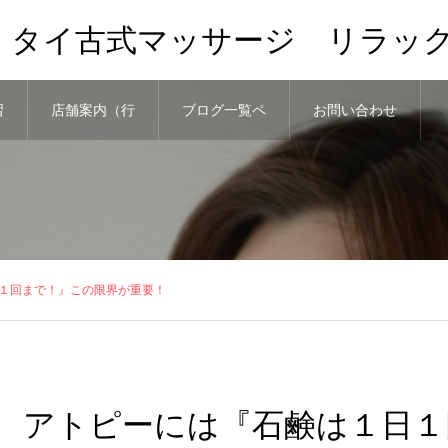
、タイ古式マッサージ リラッ
習
店舗案内（行
ブログ一覧ペ
お問い合わせ
き方）と予約
ージ
１回まで！』この限界が重要！
アトピーには『石鹸は１日１