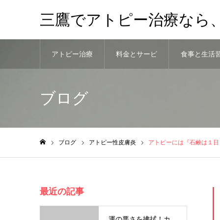
三鷹でアトピー治療なら
アトピー治療
料金とサービ
食事と生活
法
ス
慣
ブログ
ブログ
アトピー性皮膚炎
アトピーには『石鹸は１日
ホーム
最近の記事
運の悪さを拂拭！カ