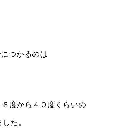
湯につかるのは
３８度から４０度くらいの
ました。