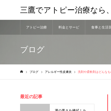
三鷹でアトピー治療なら
アトピー治療
料金とサービ
食事と生活
法
ス
慣
ブログ
ブログ
アレルギー性皮膚炎
洗剤や柔軟剤はどんなも
ホーム
最近の記事
運の悪さを拂拭！カ