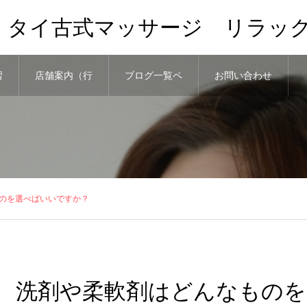
、タイ古式マッサージ リラッ
習
店舗案内（行
ブログ一覧ペ
お問い合わせ
き方）と予約
ージ
のを選べばいいですか？
洗剤や柔軟剤はどんなものを