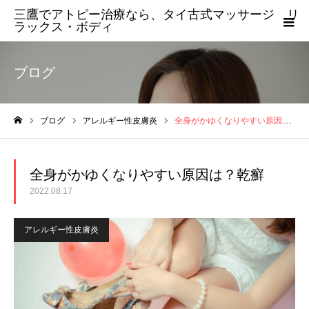
三鷹でアトピー治療なら、タイ古式マッサージ リ
ラックス・ボディ
ブログ
ブログ
アレルギー性皮膚炎
全身がかゆくなりやすい原因は？乾癬
ホーム
全身がかゆくなりやすい原因は？乾癬
2022.08.17
アレルギー性皮膚炎