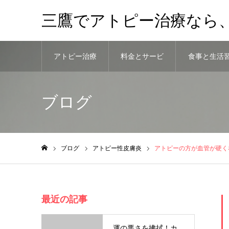
三鷹でアトピー治療なら
アトピー治療
料金とサービ
食事と生活
法
ス
慣
ブログ
ブログ
アトピー性皮膚炎
アトピーの方が血管が硬く
ホーム
最近の記事
運の悪さを拂拭！カ