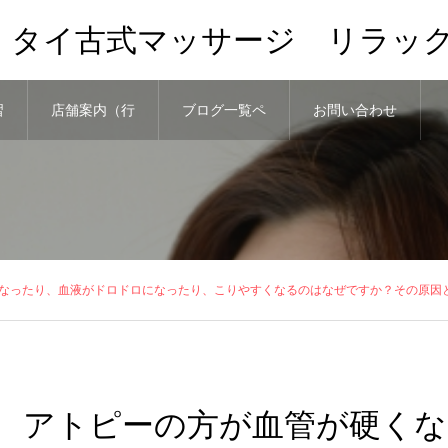
、タイ古式マッサージ リラッ
習
店舗案内（行
ブログ一覧ペ
お問い合わせ
き方）と予約
ージ
なったり、血液がドロドロになったり、こりやすくなるのはなぜですか？その原因
アトピーの方が血管が硬くな